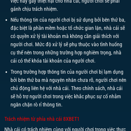
việc này gây thiệt hại cho nhà cái, người chơi sẽ phải
gánh chịu trách nhiệm.
Nếu thông tin của người chơi bị sử dụng bởi bên thứ ba,
đặc biệt là phần mềm hoặc tổ chức gian lận, nhà cái sẽ
có quyền xử lý tài khoản mà không cần giải thích với
người chơi. Mức độ xử lý sẽ phụ thuộc vào tình huống
cụ thể nên trong những trường hợp nghiêm trọng, nhà
cái có thể khóa tài khoản của người chơi.
Trong trường hợp thông tin của người chơi bị lạm dụng
bởi bên thứ ba mà nguyên nhân chưa rõ, người chơi nên
chủ động liên hệ với nhà cái. Theo chính sách, nhà cái
sẽ hỗ trợ người chơi trong việc khắc phục sự cố nhằm
ngăn chặn rò rỉ thông tin.
Trách nhiệm từ phía nhà cái 8XBET1
Nhà cái có trách nhiệm cùng với người chơi trong việc thực