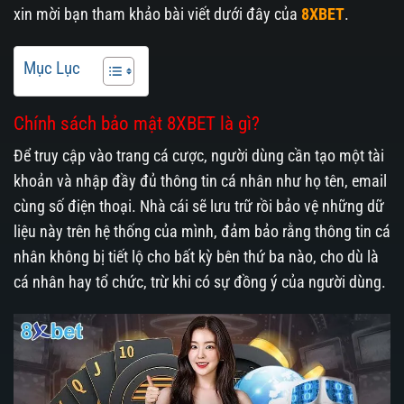
xin mời bạn tham khảo bài viết dưới đây của
8XBET
.
Mục Lục
Chính sách bảo mật 8XBET là gì?
Để truy cập vào trang cá cược, người dùng cần tạo một tài
khoản và nhập đầy đủ thông tin cá nhân như họ tên, email
cùng số điện thoại. Nhà cái sẽ lưu trữ rồi bảo vệ những dữ
liệu này trên hệ thống của mình, đảm bảo rằng thông tin cá
nhân không bị tiết lộ cho bất kỳ bên thứ ba nào, cho dù là
cá nhân hay tổ chức, trừ khi có sự đồng ý của người dùng.