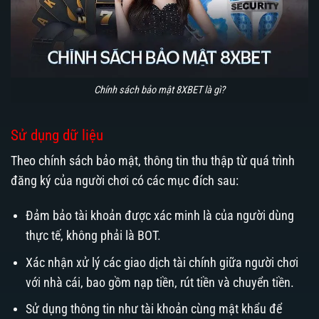
Chính sách bảo mật 8XBET là gì?
Sử dụng dữ liệu
Theo chính sách bảo mật, thông tin thu thập từ quá trình
đăng ký của người chơi có các mục đích sau:
Đảm bảo tài khoản được xác minh là của người dùng
thực tế, không phải là BOT.
Xác nhận xử lý các giao dịch tài chính giữa người chơi
với nhà cái, bao gồm nạp tiền, rút tiền và chuyển tiền.
Sử dụng thông tin như tài khoản cùng mật khẩu để