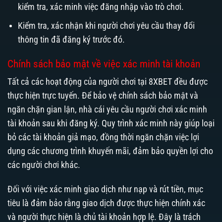
kiểm tra, xác minh việc đăng nhập vào trò chơi.
Kiểm tra, xác nhận khi người chơi yêu cầu thay đổi
thông tin đã đăng ký trước đó.
Chính sách bảo mật về việc xác minh tài khoản
Tất cả các hoạt động của người chơi tại 8XBET đều được
thực hiện trực tuyến. Để bảo vệ chính sách bảo mật và
ngăn chặn gian lận, nhà cái yêu cầu người chơi xác minh
tài khoản sau khi đăng ký. Quy trình xác minh này giúp loại
bỏ các tài khoản giả mạo, đồng thời ngăn chặn việc lợi
dụng các chương trình khuyến mãi, đảm bảo quyền lợi cho
các người chơi khác.
Đối với việc xác minh giao dịch như nạp và rút tiền, mục
tiêu là đảm bảo rằng giao dịch được thực hiện chính xác
và người thực hiện là chủ tài khoản hợp lệ. Đây là trách