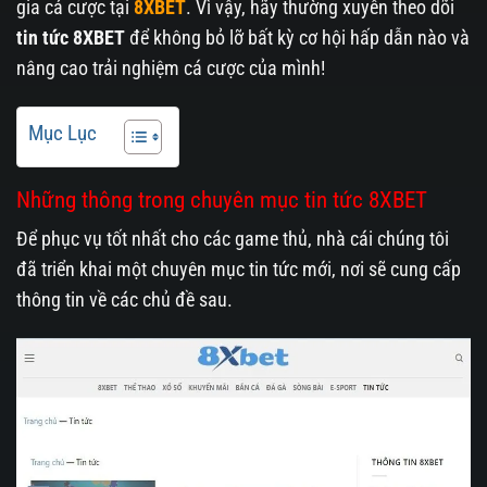
gia cá cược tại
8XBET
. Vì vậy, hãy thường xuyên theo dõi
tin tức 8XBET
để không bỏ lỡ bất kỳ cơ hội hấp dẫn nào và
nâng cao trải nghiệm cá cược của mình!
Mục Lục
Những thông trong chuyên mục tin tức 8XBET
Để phục vụ tốt nhất cho các game thủ, nhà cái chúng tôi
đã triển khai một chuyên mục tin tức mới, nơi sẽ cung cấp
thông tin về các chủ đề sau.