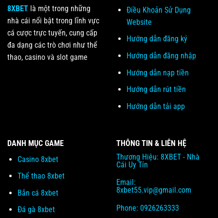
8XBET
là một trong những
Điều Khoản Sử Dụng
nhà cái nổi bật trong lĩnh vực
Website
cá cược trực tuyến, cung cấp
Hướng dẫn đăng ký
đa dạng các trò chơi như thể
Hướng dẫn đăng nhập
thao, casino và slot game
Hướng dẫn nạp tiền
Hướng dẫn rút tiền
Hướng dẫn tải app
DANH MỤC GAME
THÔNG TIN & LIÊN HỆ
Thương Hiệu: 8XBET - Nhà
Casino 8xbet
Cái Uy Tín
Thể thao 8xbet
Email:
8xbet55.vip@gmail.com
Bắn cá 8xbet
Phone: 0926263333
Đá gà 8xbet