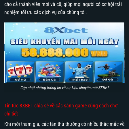
cho cả thành viên mới và cũ, giúp mọi người có cơ hội trải
nghiệm tối ưu các dịch vụ của chúng tôi.
Cập nhật những thông tin về sự kiện khuyến mãi 8XBET
Tin tức 8XBET chia sẻ về các sảnh game cùng cách chơi
chi tiết
Khi mới tham gia, các tân thủ thường có nhiều thắc mắc về