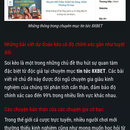
Những thông trong chuyên mục tin tức 8XBET
Những bài viết dự đoán kèo có độ chính xác gần như tuyệt
đối
Soi kèo là một trong những chủ đề thu hút sự quan tâm
đặc biệt từ độc giả tại chuyên mục
tin tức 8XBET
. Các bài
viết về chủ đề này được đội ngũ chuyên gia giàu kinh
nghiệm của chúng tôi phân tích cẩn thận, đảm bảo độ
chính xác cao đến 99% trong nhiều lĩnh vực khác nhau.
Câu chuyện bản thân của các chuyên gia cờ bạc
Trong thế giới cá cược trực tuyến, nhiều người chơi mới
thường thiếu kinh nghiệm cũng như mong muốn học hỏi từ