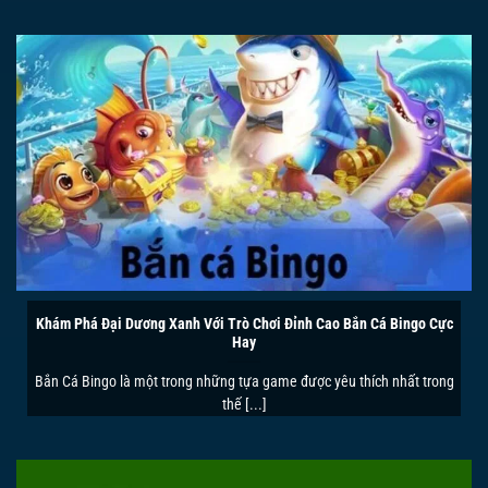
Khám Phá Đại Dương Xanh Với Trò Chơi Đỉnh Cao Bắn Cá Bingo Cực
Hay
Bắn Cá Bingo là một trong những tựa game được yêu thích nhất trong
thế [...]