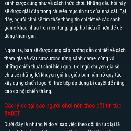
sảnh cược cũng như về cách thức chơi. Những câu hỏi này
sẽ được giải đáp trong chuyên mục tin tức của nhà cái. Tại
đây, người chơi sẽ tìm thấy thông tin chi tiết về các sảnh
game khác nhau trên nền tảng, giúp họ hiểu rõ hơn để dễ
dàng tham gia.
Ngoài ra, bạn sẽ được cung cấp hướng dẫn chi tiết về cách
tham gia và đặt cược trong từng sảnh game, cùng với
những chiến thuật chơi hiệu quả. Đội ngũ chuyên gia sẽ
chia sẻ những lời khuyên giá trị, giúp bạn nắm rõ quy tắc,
xây dựng chiến lược rồi trực tiếp áp dụng bí quyết để nâng
cao cơ hội chiến thắng.
Các lý do tại sao người chơi nên theo dõi tin tức
8XBET
Dưới đây là những lý do vì sao việc theo dõi tin tức lại là