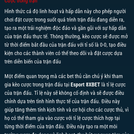
Cược trong trận
Hình thức cá độ linh hoạt và hấp dẫn này cho phép người
chơi đặt cược trong suốt quá trình trận đấu đang diễn ra,
tạo ra một trải nghiệm độc đáo và gần gũi với sự hấp dẫn
của trận đấu thực tế. Thông thường, kèo cược sẽ được mở
từ thời điểm bắt đầu của trận đấu với tỉ số là 0-0, tạo điều
kiện cho các thành viên có thể theo dõi và đặt cược dựa
trên diễn biến của trận đấu
Một điểm quan trọng mà các bet thủ cần chú ý khi tham
gia kèo cược trong trận đấu tại
Esport 8XBET
là tỉ lệ cược
của trận đấu. Tỉ lệ này sẽ không cố định và sẽ được điều
chỉnh dựa trên tình hình thực tế của trận đấu. Điều này
giúp tăng thêm tính kịch tính và cơ hội cho các cược thủ, vì
họ có thể tham gia vào cược với tỉ lệ cược thích hợp tại
từng thời điểm của trận đấu. Điều này tạo ra một môi