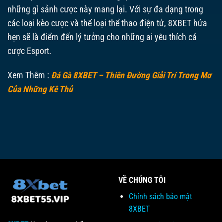
những gì sảnh cược này mang lại. Với sự đa dạng trong
các loại kèo cược và thể loại thể thao điện tử, 8XBET hứa
hẹn sẽ là điểm đến lý tưởng cho những ai yêu thích cá
cược Esport.
Xem Thêm :
Đá Gà 8XBET – Thiên Đường Giải Trí Trong Mơ
Của Những Kê Thủ
VỀ CHÚNG TÔI
Chính sách bảo mật
8XBET