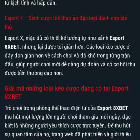
tử kịch tính và hấp dẫn.
Esport 7 – Sảnh cược thể thao ảo đặc biệt dành cho tân
thủ
Esport X, mặc dù có thiết kế tương tự như sảnh
Esport
8XBET
, nhưng lại được tối giản hơn. Các loại kèo cược ở
đây đơn giản hơn về cách chơi và độ khó trong từng trận
đấu, giúp người chơi mới dễ dàng dự đoán và có cơ hội thu
được tiền thưởng cao hơn.
Giải mã những loại kèo cược đang có tại Esport
8XBET
Trò chơi trong phòng thể thao điện tử của
Esport 8XBET
thu hút một lượng lớn người chơi tham gia mỗi ngày, đặc
biệt là những người yêu thích cược trực tuyến. Để thu hút
sự quan tâm của họ, trang web đã phát triển và giới thiệu