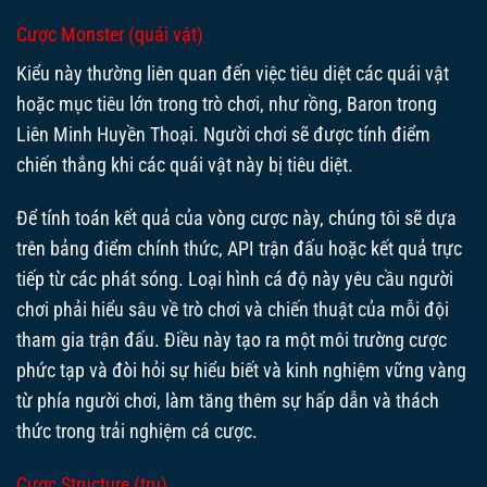
Cược Monster (quái vật)
Kiểu này thường liên quan đến việc tiêu diệt các quái vật
hoặc mục tiêu lớn trong trò chơi, như rồng, Baron trong
Liên Minh Huyền Thoại. Người chơi sẽ được tính điểm
chiến thắng khi các quái vật này bị tiêu diệt.
Để tính toán kết quả của vòng cược này, chúng tôi sẽ dựa
trên bảng điểm chính thức, API trận đấu hoặc kết quả trực
tiếp từ các phát sóng. Loại hình cá độ này yêu cầu người
chơi phải hiểu sâu về trò chơi và chiến thuật của mỗi đội
tham gia trận đấu. Điều này tạo ra một môi trường cược
phức tạp và đòi hỏi sự hiểu biết và kinh nghiệm vững vàng
từ phía người chơi, làm tăng thêm sự hấp dẫn và thách
thức trong trải nghiệm cá cược.
Cược Structure (trụ)